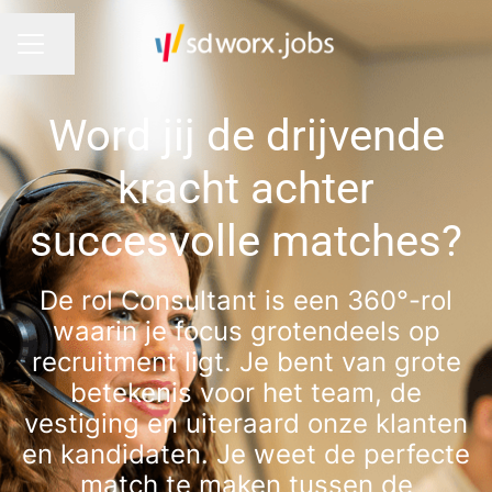
Pagina delen
CARRIÈREMENU
Word jij de drijvende
kracht achter
succesvolle matches?
De rol Consultant is een 360°-rol
waarin je focus grotendeels op
recruitment ligt. Je bent van grote
betekenis voor het team, de
vestiging en uiteraard onze klanten
en kandidaten. Je weet de perfecte
match te maken tussen de