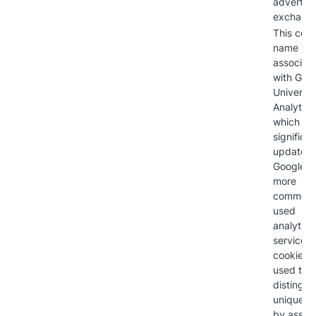
advertisi
exchang
This cook
name is
associat
with Goo
Universal
Analytics
which is 
significan
update t
Google's
more
commonl
used
analytics
service. 
cookie is
used to
distingui
unique u
by assig