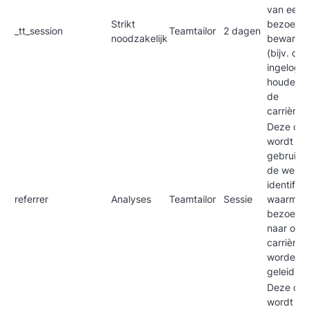
van een
Strikt
bezoeker
_tt_session
Teamtailor
2 dagen
noodzakelijk
bewaren
(bijv. om 
ingelogd 
houden 
de
carrièresi
Deze coo
wordt
gebruikt
de weblin
identific
referrer
Analyses
Teamtailor
Sessie
waarmee
bezoeke
naar onz
carrièresi
worden
geleid.
Deze coo
wordt