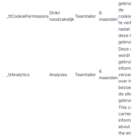
gebruikt
de
Strikt
6
_ttCookiePermissions
Teamtailor
cookieba
noodzakelijk
maanden
te verbe
nadat je
deze heb
gebruikt.
Deze coo
wordt
gebruikt
informati
6
_ttAnalytics
Analyses
Teamtailor
verzamel
maanden
over hoe
bezoeke
de site
gebruike
This cook
carries o
informati
about h
the end 