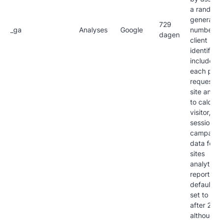
a random
generate
729
_ga
Analyses
Google
number a
dagen
client
identifier.
included 
each pa
request i
site and 
to calcul
visitor,
session 
campaig
data for 
sites
analytics
reports. 
default it 
set to ex
after 2 y
although 