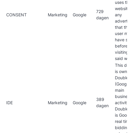
uses the
website 
729
CONSENT
Marketing
Google
any
dagen
advertisi
that the 
user may
have see
before
visiting t
said webs
This dom
is owned
Doublecl
(Google)
main
business
389
IDE
Marketing
Google
activity is
dagen
Doublecl
is Google
real time
bidding